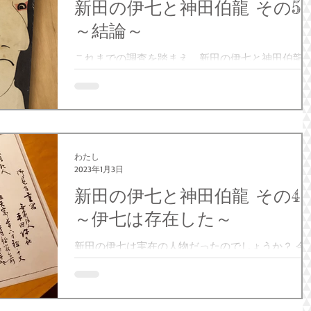
新田の伊七と神田伯龍 その5
～結論～
これまでの調査を踏まえ、新田の伊七と神田伯龍
エピソードを検証してみたいと思います。 わたし
考えるには、 エピソードが事実であるかは証明で
なかったけれども、事実でないとも証明できなか
た。 という、レトリックのような結論に達しまし
た。...
わたし
2023年1月3日
新田の伊七と神田伯龍 その4
～伊七は存在した～
新田の伊七は実在の人物だったのでしょうか？ 今
は伊七について調べてみようと、千葉県立中央図
館へ出かけました。 ■飯岡助五郎について まず、
助は飯岡助五郎の仲間内ということで、飯岡助五
について調べていきます。助五郎については伊藤