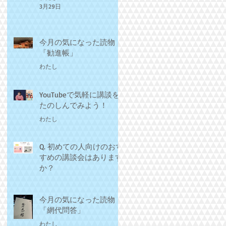
3月29日
今月の気になった読物
「勧進帳」
わたし
3月1日
YouTubeで気軽に講談を
たのしんでみよう！
わたし
2月15日
Q. 初めての人向けのおす
すめの講談会はあります
か？
わたし
2月8日
今月の気になった読物
「網代問答」
わたし