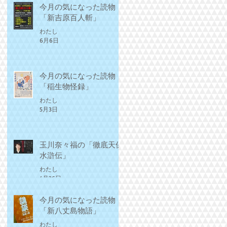
今月の気になった読物
「新吉原百人斬」
わたし
6月6日
の
が
き
っ
今月の気になった読物
「稲生物怪録」
わたし
5月3日
玉川奈々福の「徹底天保
水滸伝」
わたし
4月26日
回
書
今月の気になった読物
伊
「新八丈島物語」
郎
実
わたし