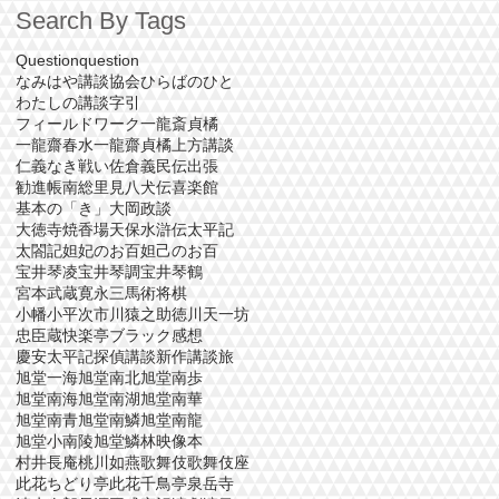
Search By Tags
Question
question
なみはや講談協会
ひらばのひと
わたしの講談字引
フィールドワーク
一龍斎貞橘
一龍齋春水
一龍齋貞橘
上方講談
仁義なき戦い
佐倉義民伝
出張
勧進帳
南総里見八犬伝
喜楽館
基本の「き」
大岡政談
大徳寺焼香場
天保水滸伝
太平記
太閤記
妲妃のお百
妲己のお百
宝井琴凌
宝井琴調
宝井琴鶴
宮本武蔵
寛永三馬術
将棋
小幡小平次
市川猿之助
徳川天一坊
忠臣蔵
快楽亭ブラック
感想
慶安太平記
探偵講談
新作講談
旅
旭堂一海
旭堂南北
旭堂南歩
旭堂南海
旭堂南湖
旭堂南華
旭堂南青
旭堂南鱗
旭堂南龍
旭堂小南陵
旭堂鱗林
映像
本
村井長庵
桃川如燕
歌舞伎
歌舞伎座
此花ちどり亭
此花千鳥亭
泉岳寺