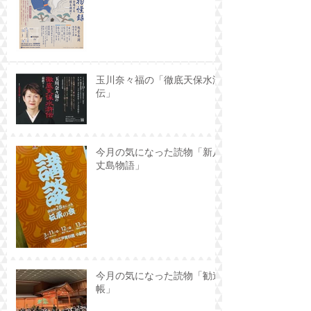
玉川奈々福の「徹底天保水滸
伝」
今月の気になった読物「新八
丈島物語」
今月の気になった読物「勧進
帳」