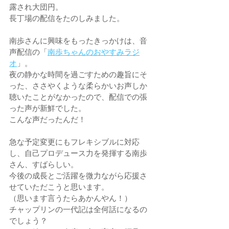
露され大団円。
長丁場の配信をたのしみました。
南歩さんに興味をもったきっかけは、音
声配信の「
南歩ちゃんのおやすみラジ
オ
」。
夜の静かな時間を過ごすための趣旨にそ
った、ささやくような柔らかいお声しか
聴いたことがなかったので、配信での張
った声が新鮮でした。
こんな声だったんだ！
急な予定変更にもフレキシブルに対応
し、自己プロデュース力を発揮する南歩
さん、すばらしい。
今後の成長とご活躍を微力ながら応援さ
せていただこうと思います。
（思います言うたらあかんやん！）
チャップリンの一代記は全何話になるの
でしょう？