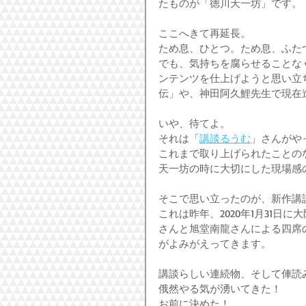
たものが「徳川天一坊」です。
ここへきて再延長。
ため息、ひとつ。ため息、ふた
でも、気持ちを腐らせることな
ンテンツを仕上げようと思い立
伝」や、神田阿久鯉先生で現在
いや、待てよ。
それは「
講談るうむ
」さんがや
これまで取り上げられたことの
天一坊の時に大切にした現場感
そこで思い立ったのが、新作講
これは昨年、2020年1月31日
さんと旭堂南龍さんによる四席
がよみがえってきます。
講談らしい連続物、そして俥読
俄然やる気が湧いてきた！
お前に決めた！