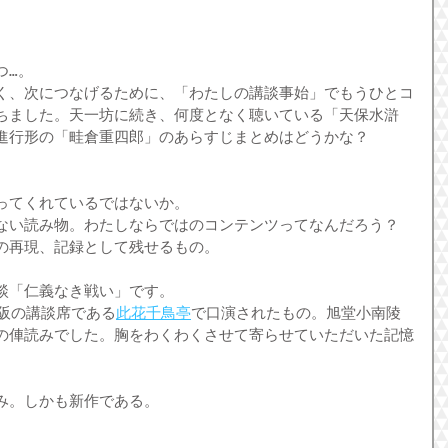
つ…。
く、次につなげるために、「わたしの講談事始」でもうひとコ
ちました。天一坊に続き、何度となく聴いている「天保水滸
進行形の「畦倉重四郎」のあらすじまとめはどうかな？
ってくれているではないか。
ない読み物。わたしならではのコンテンツってなんだろう？ 
の再現、記録として残せるもの。
談「仁義なき戦い」です。
に大阪の講談席である
此花千鳥亭
で口演されたもの。旭堂小南陵
の俥読みでした。胸をわくわくさせて寄らせていただいた記憶
み。しかも新作である。