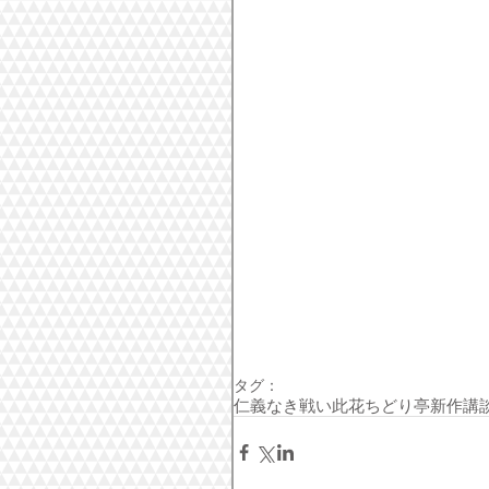
タグ：
仁義なき戦い
此花ちどり亭
新作講