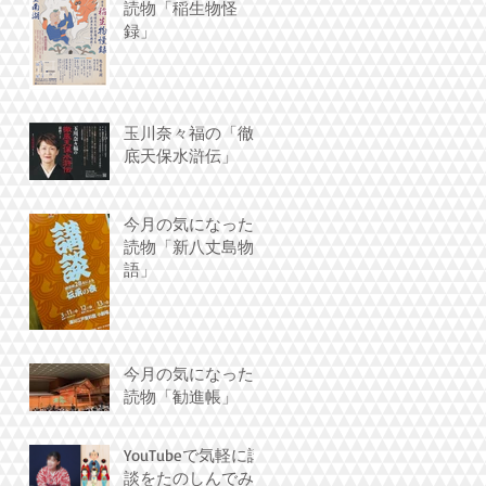
読物「稲生物怪
録」
玉川奈々福の「徹
底天保水滸伝」
今月の気になった
読物「新八丈島物
語」
今月の気になった
読物「勧進帳」
YouTubeで気軽に講
談をたのしんでみ