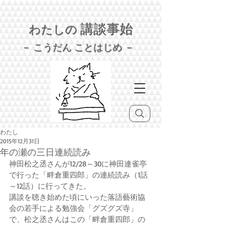
講談事始
わたしの
－ こうだん ことはじめ －
わたし
2015年12月31日
年の瀬の三日連続読み
神田松之丞さんが12/28～30に神田連雀亭
で行った「畔倉重四郎」の連続読み（1話
～12話）に行ってきた。 
講談を聴き始めた頃にいった落語藝術協
会の若手による勉強会「グズグズ寺」
で、松之丞さんはこの「畔倉重四郎」の