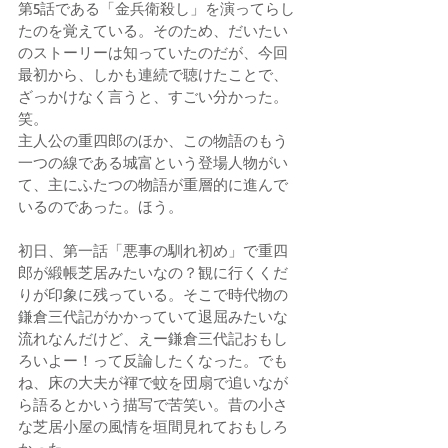
第5話である「金兵衛殺し」を演ってらし
たのを覚えている。そのため、だいたい
のストーリーは知っていたのだが、今回
最初から、しかも連続で聴けたことで、
ざっかけなく言うと、すごい分かった。
笑。 
主人公の重四郎のほか、この物語のもう
一つの線である城富という登場人物がい
て、主にふたつの物語が重層的に進んで
いるのであった。ほう。 
初日、第一話「悪事の馴れ初め」で重四
郎が緞帳芝居みたいなの？観に行くくだ
りが印象に残っている。そこで時代物の
鎌倉三代記がかかっていて退屈みたいな
流れなんだけど、えー鎌倉三代記おもし
ろいよー！って反論したくなった。でも
ね、床の大夫が褌で蚊を団扇で追いなが
ら語るとかいう描写で苦笑い。昔の小さ
な芝居小屋の風情を垣間見れておもしろ