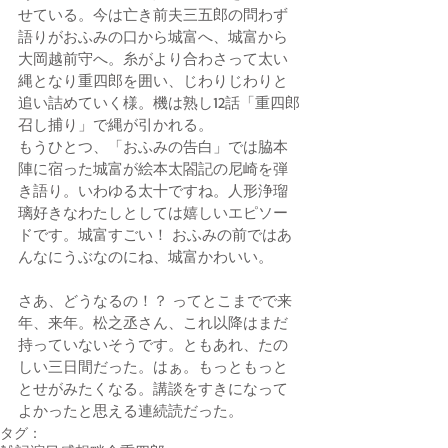
せている。今は亡き前夫三五郎の問わず
語りがおふみの口から城富へ、城富から
大岡越前守へ。糸がより合わさって太い
縄となり重四郎を囲い、じわりじわりと
追い詰めていく様。機は熟し12話「重四郎
召し捕り」で縄が引かれる。 
もうひとつ、「おふみの告白」では脇本
陣に宿った城富が絵本太閤記の尼崎を弾
き語り。いわゆる太十ですね。人形浄瑠
璃好きなわたしとしては嬉しいエピソー
ドです。城富すごい！ おふみの前ではあ
んなにうぶなのにね、城富かわいい。 
さあ、どうなるの！？ ってとこまでで来
年、来年。松之丞さん、これ以降はまだ
持っていないそうです。ともあれ、たの
しい三日間だった。はぁ。もっともっと
とせがみたくなる。講談をすきになって
よかったと思える連続読だった。
タグ：