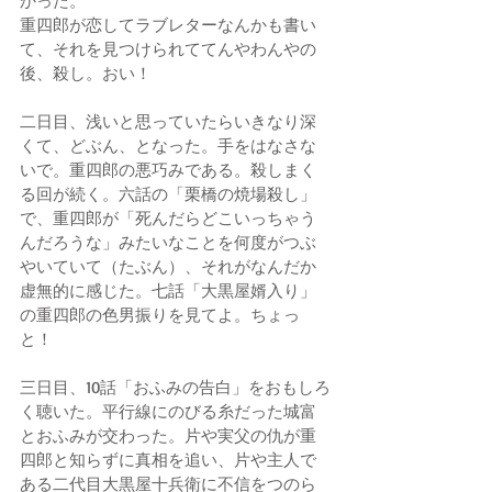
かった。 
重四郎が恋してラブレターなんかも書い
て、それを見つけられててんやわんやの
後、殺し。おい！ 
二日目、浅いと思っていたらいきなり深
くて、どぶん、となった。手をはなさな
いで。重四郎の悪巧みである。殺しまく
る回が続く。六話の「栗橋の焼場殺し」
で、重四郎が「死んだらどこいっちゃう
んだろうな」みたいなことを何度がつぶ
やいていて（たぶん）、それがなんだか
虚無的に感じた。七話「大黒屋婿入り」
の重四郎の色男振りを見てよ。ちょっ
と！ 
三日目、10話「おふみの告白」をおもしろ
く聴いた。平行線にのびる糸だった城富
とおふみが交わった。片や実父の仇が重
四郎と知らずに真相を追い、片や主人で
ある二代目大黒屋十兵衛に不信をつのら