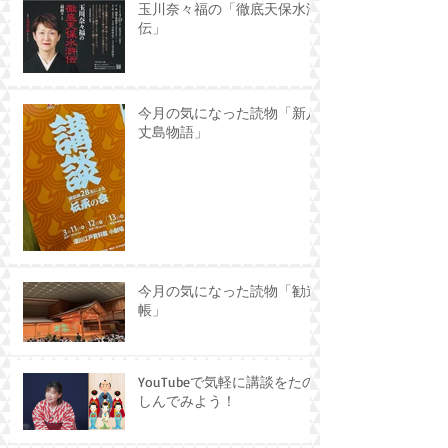
玉川奈々福の「徹底天保水滸
伝」
今月の気になった読物「新八
丈島物語」
今月の気になった読物「勧進
帳」
YouTubeで気軽に講談をたの
しんでみよう！