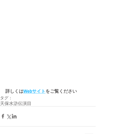
詳しくは
Webサイト
をご覧ください
タグ：
天保水滸伝
演目