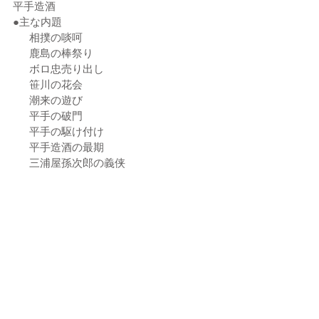
平手造酒
●主な内題
　  相撲の啖呵
　  鹿島の棒祭り
　  ボロ忠売り出し
　  笹川の花会
　  潮来の遊び
　  平手の破門
　  平手の駆け付け
　  平手造酒の最期
　  三浦屋孫次郎の義侠