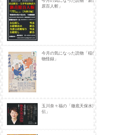
今月の気になった読物「新吉
原百人斬」
今月の気になった読物「稲生
物怪録」
玉川奈々福の「徹底天保水滸
伝」