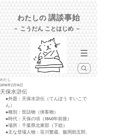
講談事始
わたしの
－ こうだん ことはじめ －
わたし
2016年2月14日
天保水滸伝
●外題：天保水滸伝（てんぽう すいこで
ん）
●種別：世話物（侠客物）
●時代：天保の頃（1840年前後）
●場所：千葉県北東部（下総）
●主な登場人物：笹川繁蔵、飯岡助五郎、