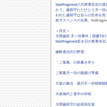
StartFragment八代将
かう。越前守ただひとり天一坊
われた越前守は自らの生命を危
前サスペンスの古典。
EndFragm
＜目次＞
大岡越前 天一坊事件｜国書刊行
StartFragment若き日の将軍
修験者法沢の野望
「ご落胤」の筋書き作り
ご落胤天一坊の旗揚げ準備
大坂の拠点　徳川天一坊様御旅
大坂城代と老中の吟味
大岡越前守の起死回生策