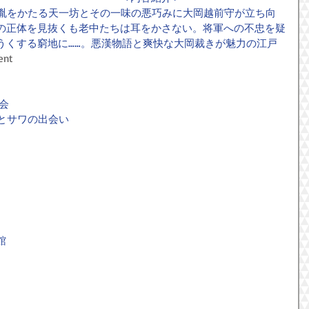
軍吉宗の落胤をかたる天一坊とその一味の悪巧みに大岡越前守が立ち向
の正体を見抜くも老中たちは耳をかさない。将軍への不忠を疑
うくする窮地に……。悪漢物語と爽快な大岡裁きが魅力の江戸
ent
会
吉宗とサワの出会い
館