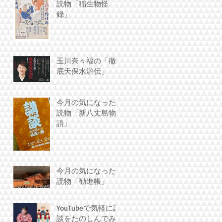
読物「稲生物怪
録」
玉川奈々福の「徹
底天保水滸伝」
今月の気になった
読物「新八丈島物
語」
今月の気になった
読物「勧進帳」
YouTubeで気軽に講
談をたのしんでみ