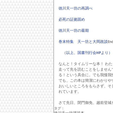
徳川天一坊の再調べ
必死の証拠固め
徳川天一坊の最期
巻末特集　天一坊と大岡政談
En
　（以上、国書刊行会HPより）
なんと！タイムリーな本！ わ
走って先を読むことをしません
る！という具合に。でも我慢我
でも、この本は簡潔にわかりや
おいしいところをもらさず、そ
れています。
さて先日、閉門御免、越前登城
タグ：
徳川天一坊
講談本