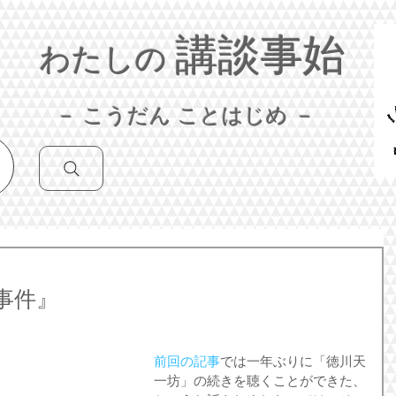
講談事始
わたしの
－ こうだん ことはじめ －
事件』
前回の記事
では一年ぶりに「徳川天
一坊」の続きを聴くことができた、