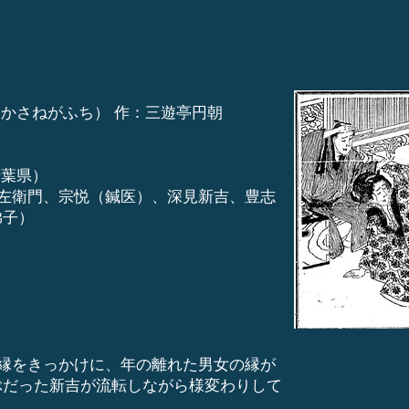
 かさねがふち） 作：三遊亭円朝
千葉県）
新左衛門、宗悦（鍼医）、深見新吉、豊志
弟子）
因縁をきっかけに、年の離れた男女の縁が
ぶだった新吉が流転しながら様変わりして