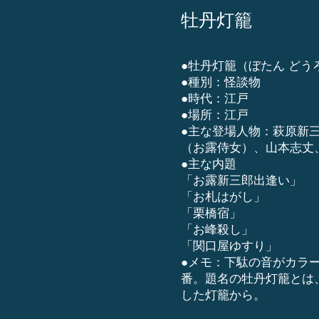
牡丹灯籠
●牡丹灯籠（ぼたん どう
●種別：怪談物
●時代：
​江戸
●場所：江戸
●主な登場人物：萩原新
（お露侍女）、山本志丈
●主な内題
「お露新三郎出逢い」
「お札はがし」
「栗橋宿」
「お峰殺し」
「関口屋ゆすり」
●メモ：下駄の音がカラ
番。題名の牡丹灯籠とは
した灯籠から。