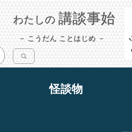
講談事始
わたしの
－ こうだん ことはじめ －
怪談物