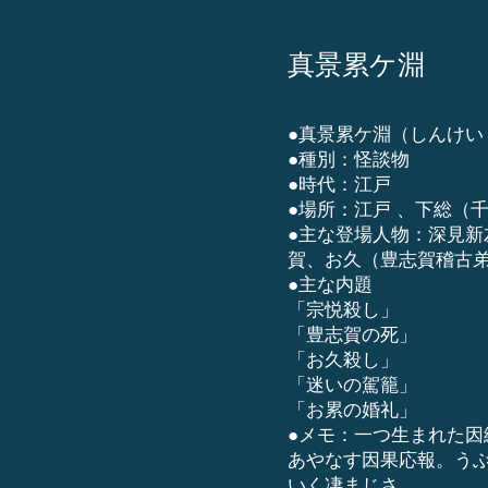
真景累ケ淵
●真景累ケ淵（しんけい
●種別：怪談物
●時代：江戸
●場所：江戸 、下総（
●主な登場人物：深見
賀、お久（豊志賀稽古
●主な内題
「宗悦殺し」
「豊志賀の死」
「お久殺し」
「迷いの駕籠」
「お累の婚礼」
●メモ：一つ生まれた
あやなす因果応報。う
いく凄まじさ…。