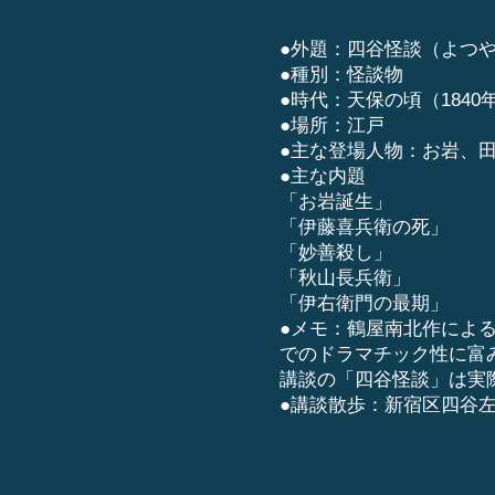
●外題：四谷怪談（よつや
●種別：怪談物
●時代：天保の頃（1840
●場所：江戸
●主な登場人物：お岩、
●主な内題
「お岩誕生」
「伊藤喜兵衛の死」
「妙善殺し」
「秋山長兵
衛」
「伊右衛門の最期」
●メモ：鶴屋南北作によ
でのドラマチック性に富
講談の「四谷怪談」は実
●講談散歩：新宿区四谷