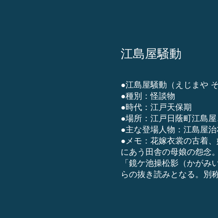
江島屋騒動
●江島屋騒動（えじまや 
●種別：怪談物
●時代：江戸天保期
●場所：江戸日蔭町江島
●主な登場人物：江島屋
●メモ：花嫁衣裳の古着
にあう田舎の母娘の怨念
「鏡ケ池操松影（かがみい
らの抜き読みとなる。
​