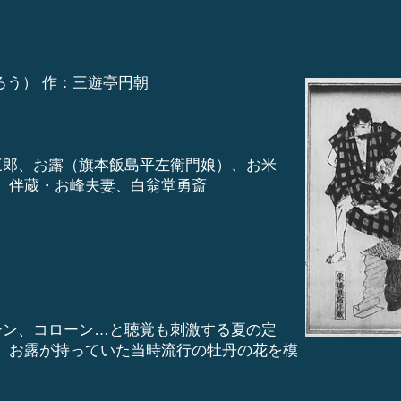
ろう） 作：三遊亭円朝
三郎、お露（旗本飯島平左衛門娘）、お米
、伴蔵・お峰夫妻、白翁堂勇斎
ーン、コローン…と聴覚も刺激する夏の定
、お露が持っていた当時流行の牡丹の花を模