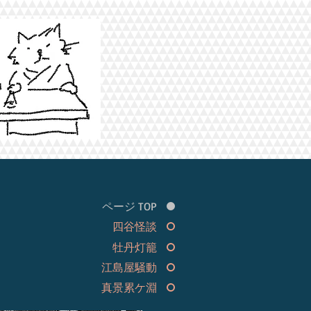
ページ TOP
四谷怪談
牡丹灯籠
江島屋騒動
真景累ケ淵