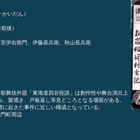
 かいだん）
年前後）
田宮伊右衛門、伊藤喜兵衛、秋山長兵衛
る歌舞伎外題「東海道四谷怪談」は創作性や舞台演出上
み、髪漉き、戸板返し等見どころとなる場面がある。
際に起きた事件に近しい構成となっている。
左門町周辺