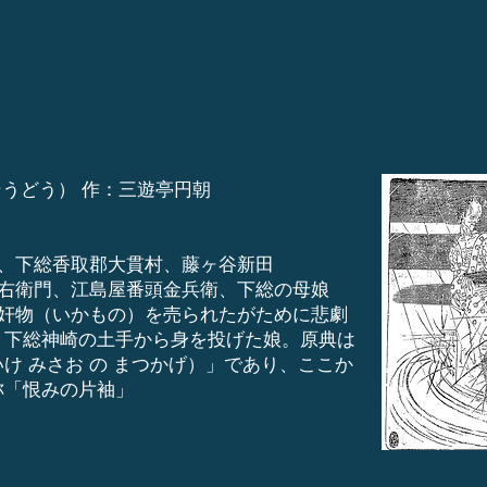
そうどう） 作：三遊亭円朝
屋、下総香取郡大貫村、藤ヶ谷新田
治右衛門、江島屋番頭金兵衛、下総の母娘
、奸物（いかもの）を売られたがために悲劇
。下総神崎の土手から身を投げた娘。原典は
け みさお の まつかげ）」であり、ここか
別称「恨みの片袖」