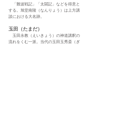
「
難波戦記
」「
太閤記
」などを得意と
する。旭堂南陵（なんりょう）は上方講
談における大名跡。
玉田（たまだ）
玉田永教（えいきょう）の神道講釈の
流れをくむ一派。当代の玉田玉秀斎（ぎ
ょくしゅうさい）は四代目。
​参考資料：「現代用語の基礎知識 2020」
巻頭インタビュー講談師神田松之丞
いろんな流派が
あるんだね