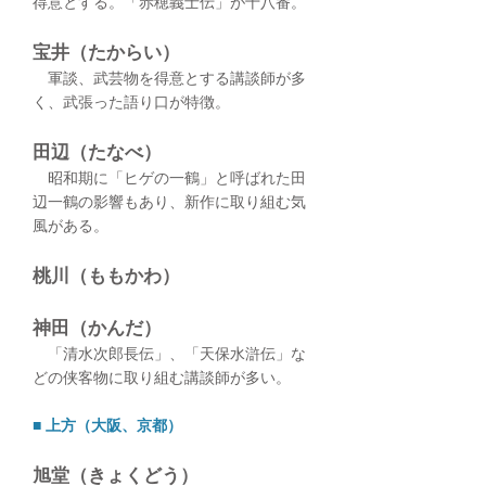
得意とする。「赤穂義士伝」が十八番。
宝井（たからい）
軍談、武芸物を得意とする講談師が多
く、武張った語り口が特徴。
田辺（たなべ）
昭和期に「ヒゲの一鶴」と呼ばれた田
辺一鶴の影響もあり、新作に取り組む気
風がある。
桃川（ももかわ）
神田（かんだ）
「清水次郎長伝」、「天保水滸伝」な
どの侠客物に取り組む講談師が多い。​
■ 上方（大阪、京都）
旭堂（きょくどう）