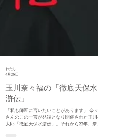
わたし
4月26日
玉川奈々福の「徹底天保水
滸伝」
「私も師匠に言いたいことがあります」 奈々福
さんのこの一言が発端となり開催された玉川福
太郎「徹底天保水滸伝」。それから22年、奈々