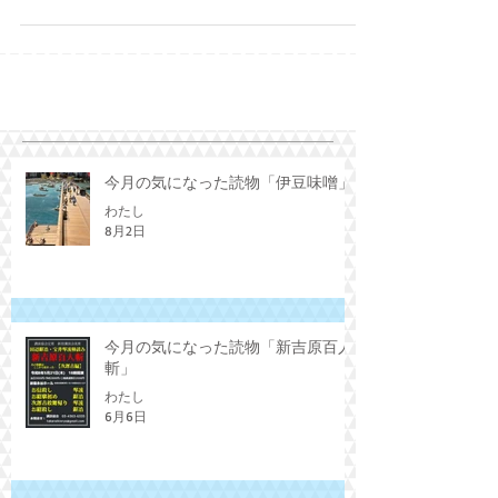
福さん自身による連続読みの会が開催されまし
た。師匠の、一門の、「天保水滸伝」をなぞる
にとどまらず、新しい物語が紡がれた口演でし
た。 第一回 2026年1月31日（土） 「助五郎の義
侠」（伊藤桂一原作） 「鹿島の棒祭り」 第二
回2026年2月20日（金） 「ボロ忠売り出し」
（神田愛山台本より） 「笹川の花会」 第三回
2026年3月27日（金） 「蛇園村斬り込み」 「平
手の駆けつけ」 第四回 2026年4月24日（金）
今月の気になった読物「伊豆味噌」
「亡霊剣法」（伊藤桂一原作） 「助五郎と孫次
わたし
郎」（奈々福作） 「終幕」（奈々福作） 「助
8月2日
五郎の義侠」、一発目から新作。 そもそも助五
郎ってどんな人なの？という序章、大き目な序
章です。ここから始まる物語。もともと飯岡の
人ではなく、相州三浦の出。なんやかんやで流
れ着いた飯岡。海難事故で多くの犠牲者を出し
今月の気になった読物「新吉原百人
た飯岡を救うため、なんてこったい！という苦
斬」
難を引き受け、飯岡の顔となっていく。度量の
わたし
大きさよ。ふと、2011
6月6日