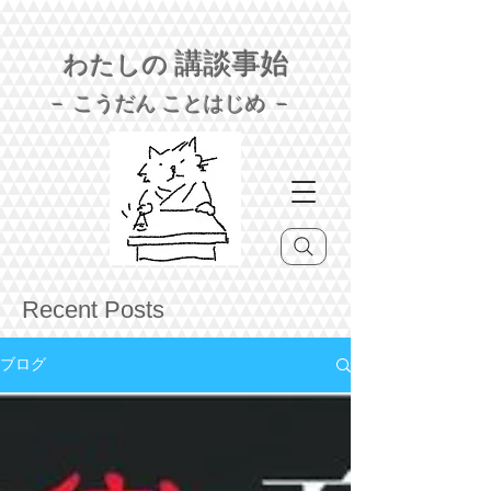
講談事始
わたしの
－ こうだん ことはじめ －
Recent Posts
ブログ