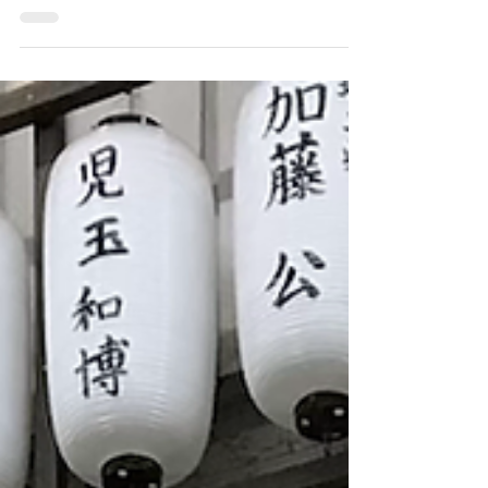
12/9（木）渋谷のユーロライブで行われた「実
況芸SESSION 12 神田伯山と清野茂樹」へ行って
まいりました。 思えばこのシリーズ、2018年6
月「坂本頼光と清野茂樹」（於：しもきたＤＡ
ＷＮ）以来です。 そして、これを書いている
今、わたしは「88サマーファイト・シリーズ...