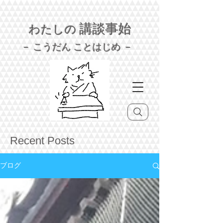
講談事始
わたしの
－ こうだん ことはじめ －
Recent Posts
ブログ