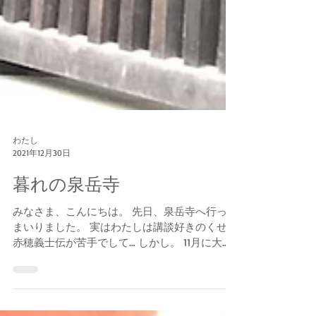
わたし
2021年12月30日
暮れの泉岳寺
みなさま、こんにちは。 先日、泉岳寺へ行って
まいりました。 実はわたしは講談好きのくせに
赤穂義士伝が苦手でして… しかし。 11月に大阪
で旭堂南龍さんの赤穂義士銘々伝のうち近松勘
六を聴き、 ふと、泉岳寺に行ってみようかな？