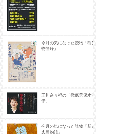
今月の気になった読物「稲生
物怪録」
玉川奈々福の「徹底天保水滸
伝」
今月の気になった読物「新八
丈島物語」