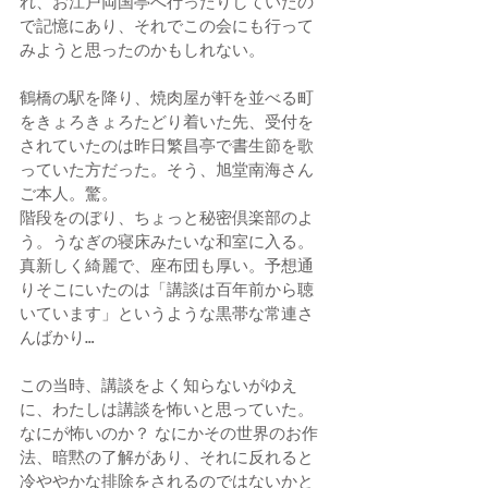
れ、お江戸両国亭へ行ったりしていたの
で記憶にあり、それでこの会にも行って
みようと思ったのかもしれない。
鶴橋の駅を降り、焼肉屋が軒を並べる町
をきょろきょろたどり着いた先、受付を
されていたのは昨日繁昌亭で書生節を歌
っていた方だった。そう、旭堂南海さん
ご本人。驚。
階段をのぼり、ちょっと秘密倶楽部のよ
う。うなぎの寝床みたいな和室に入る。 
真新しく綺麗で、座布団も厚い。予想通
りそこにいたのは「講談は百年前から聴
いています」というような黒帯な常連さ
んばかり…
この当時、講談をよく知らないがゆえ
に、わたしは講談を怖いと思っていた。
なにが怖いのか？ なにかその世界のお作
法、暗黙の了解があり、それに反れると
冷ややかな排除をされるのではないかと