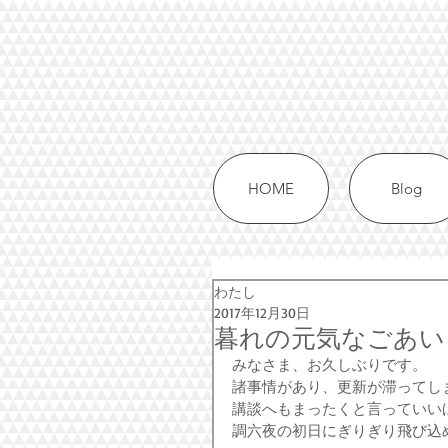
HOME
Blog
わたし
2017年12月30日
暮れの元気なごあい
みなさま、お久しぶりです。
諸事情があり、更新が滞ってし
講談へもまったくと言っていい
調六夜の初日にぎりぎり飛び込