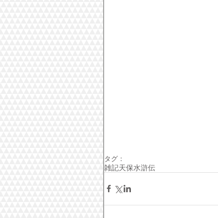
タグ：
雑記
天保水滸伝