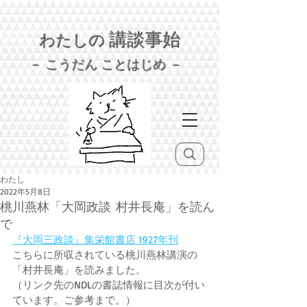
講談事始
わたしの
－ こうだん ことはじめ －
わたし
2022年5月8日
桃川燕林「大岡政談 村井長庵」を読ん
で
『大岡三政談』集栄館書店 1927年刊
こちらに所収されている桃川燕林講演の
「村井長庵」を読みました。
（リンク先のNDLの書誌情報に目次が付い
ています。ご参考まで。）