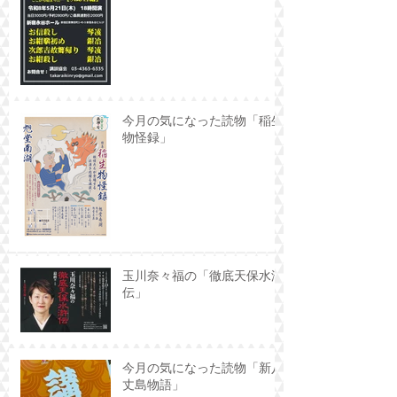
今月の気になった読物「稲生
物怪録」
玉川奈々福の「徹底天保水滸
伝」
今月の気になった読物「新八
丈島物語」