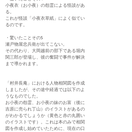
小夜衣（お小夜）の怨霊による怪談があ
る。
これが怪談「小夜衣草紙」によく似てい
るのです。
・驚いたことその5
瀬戸物屋忠兵衛が出てこない。
その代わり、大岡越前の部下である堀内
関三郎が登場し、彼の奮闘で事件が解決
まで導かれます。
「村井長庵」における人物相関図を作成
しましたが、その途中経過では以下のよ
うなものでした。
お小夜の怨霊、お小夜の妹のお富（後に
吉原に売られ丁山）のイラストがあるの
がわかるでしょうか（黄色と赤の丸囲い
のイラストです）。これは本のみで相関
図を作成し始めていたために、現在の口