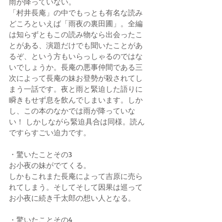
雨が降っていない。
「村井長庵」の中でもっとも有名な読み
どころといえば「雨夜の裏田圃」。全編
は知らずともこの読み物なら出会ったこ
とがある、演題だけでも聞いたことがあ
るぞ、という方もいらっしゃるのではな
いでしょうか。長庵の悪事仲間である三
次によって長庵の妹お登勢が殺されてし
まう一話です。夜と雨と緊迫した語りに
瞬きもせず息を飲んでしまいます。しか
し、この本のなかでは雨が降っていな
い！ しかしながら緊迫具合は同様。読ん
ですらすごい迫力です。
・驚いたことその3
お小夜の妹がでてくる。
しかもこれまた長庵によって吉原に売ら
れてしまう。そしてそして因果は巡って
お小夜に続き千太郎の想い人となる。
・驚いたことその4