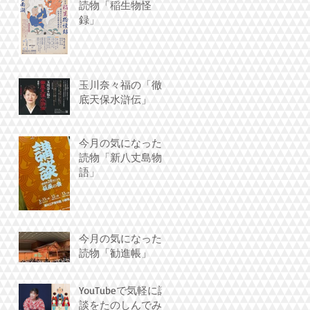
読物「稲生物怪
録」
玉川奈々福の「徹
底天保水滸伝」
今月の気になった
読物「新八丈島物
語」
今月の気になった
読物「勧進帳」
YouTubeで気軽に講
談をたのしんでみ