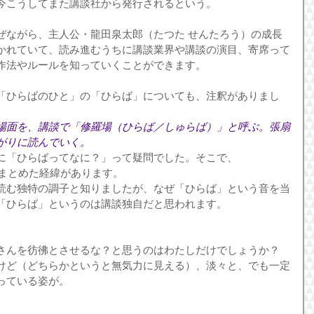
今こうしてまた講談社から発行されるという。
ぜながら、主人公・龍田泉太郎（たつた せんたろう）の成長
かれていて、読み進むうちに講談業界や講談の演目、寄席って
作法やルールを知っていくことができます。
「ひらばのひと」の「ひらば」についても、注釈がありまし
場面を、講談で「修羅場（ひらば／しゅらば）」と呼ぶ。張扇
がりに読んでいく。
に「ひらばってなに？」って疑問でした。そこで、
 にまとめた経緯があります。
読む独特の調子と知りましたが、なぜ「ひらば」という音を当
「ひらば」というのは講談独自だと思われます。
さんを彷彿とさせるな？と思うのはわたしだけでしょうか？ 
けど（どちらかというと無気力に見える）、淡々と、でも一定
っている姿が。