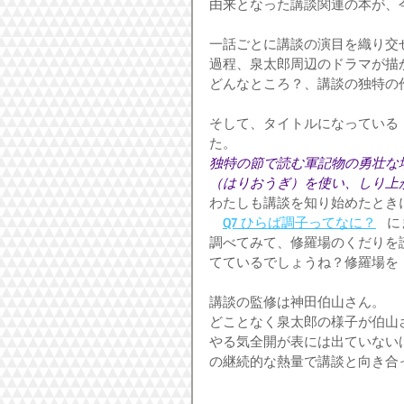
由来となった講談関連の本が、
一話ごとに講談の演目を織り交
過程、泉太郎周辺のドラマが描
どんなところ？、講談の独特の
そして、タイトルになっている
た。
独特の節で読む軍記物の勇壮な
（はりおうぎ）を使い、しり上
わたしも講談を知り始めたとき
Q7 ひらば調子ってなに？
  
調べてみて、修羅場のくだりを
てているでしょうね？修羅場を
講談の監修は神田伯山さん。
どことなく泉太郎の様子が伯山
やる気全開が表には出ていない
の継続的な熱量で講談と向き合